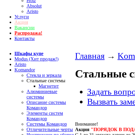
Holz
Absolut
Aristo
Услуги
Акция
Вакансии
Распродажа!
Контакты
Шкафы купе
Главная
→
Kom
Modus (Хит продаж!)
Aristo
Komandor
Стальные с
Стекла и зеркала
Стальные системы
Магнетит
Задать вопр
Алюминиевые
системы
Вызвать зам
Описание системы
Командор
Элементы систем
Командор
Внимание!
Системы Командор
Акция
"ПОРЯДОК В ПОД
Отличительные черты
С 1 до 31 августа дарим до 
Инструкции по сборке